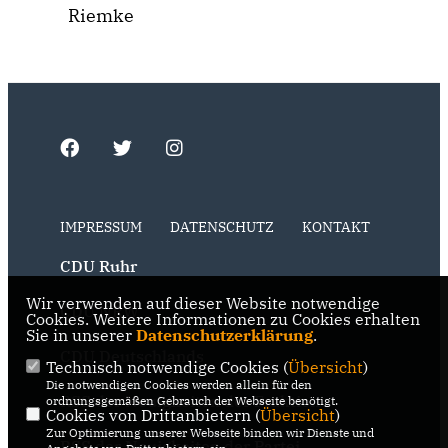
Riemke
IMPRESSUM
DATENSCHUTZ
KONTAKT
CDU Ruhr
Wir verwenden auf dieser Website notwendige
CDU NRW
Cookies. Weitere Informationen zu Cookies erhalten
Sie in unserer
Datenschutzerklärung
.
CDU Deutschlands
Technisch notwendige Cookies (
Übersicht
)
Die notwendigen Cookies werden allein für den
RSS der Neuigkeiten der Fraktion
ordnungsgemäßen Gebrauch der Webseite benötigt.
Cookies von Drittanbietern (
Übersicht
)
Zur Optimierung unserer Webseite binden wir Dienste und
RSS der Neuigkeiten der Partei