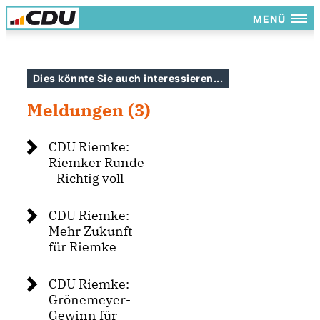
MENÜ
Dies könnte Sie auch interessieren...
Meldungen (3)
CDU Riemke:
Riemker Runde
- Richtig voll
CDU Riemke:
Mehr Zukunft
für Riemke
CDU Riemke:
Grönemeyer-
Gewinn für