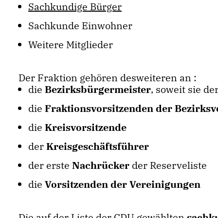
Sachkundige Bürger
Sachkunde Einwohner
Weitere Mitglieder
Der Fraktion gehören desweiteren an :
die
Bezirksbürgermeister
, soweit sie d
die
Fraktionsvorsitzenden der Bezirksv
die
Kreisvorsitzende
der
Kreisgeschäftsführer
der erste
Nachrücker
der Reserveliste
die
Vorsitzenden der Vereinigungen
Die auf der Liste der CDU gewählten
sachk