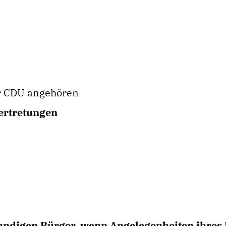
er CDU angehören
ertretungen
undigen Bürger, wenn Angelegenheiten ihres