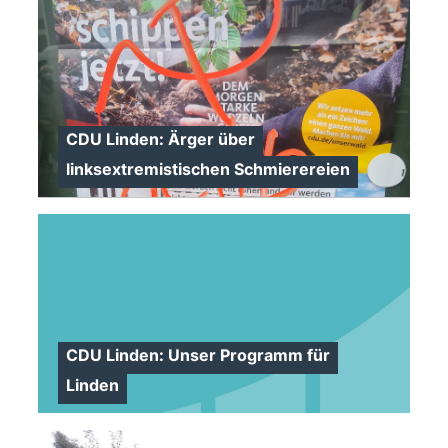
CDU Linden: Ärger über
linksextremistischen Schmierereien
>
CDU Linden: Unser Programm für
Linden