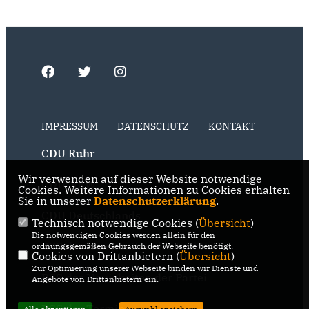
IMPRESSUM
DATENSCHUTZ
KONTAKT
CDU Ruhr
Wir verwenden auf dieser Website notwendige
CDU NRW
Cookies. Weitere Informationen zu Cookies erhalten
Sie in unserer
Datenschutzerklärung
.
CDU Deutschlands
Technisch notwendige Cookies (
Übersicht
)
Die notwendigen Cookies werden allein für den
RSS der Neuigkeiten der Fraktion
ordnungsgemäßen Gebrauch der Webseite benötigt.
Cookies von Drittanbietern (
Übersicht
)
Zur Optimierung unserer Webseite binden wir Dienste und
RSS der Neuigkeiten der Partei
Angebote von Drittanbietern ein.
RSS der Termine