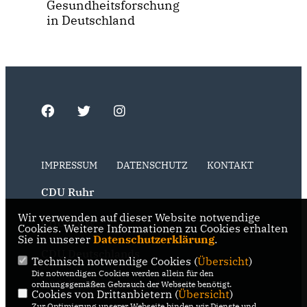
Gesundheitsforschung
in Deutschland
IMPRESSUM
DATENSCHUTZ
KONTAKT
CDU Ruhr
Wir verwenden auf dieser Website notwendige
CDU NRW
Cookies. Weitere Informationen zu Cookies erhalten
Sie in unserer
Datenschutzerklärung
.
CDU Deutschlands
Technisch notwendige Cookies (
Übersicht
)
Die notwendigen Cookies werden allein für den
RSS der Neuigkeiten der Fraktion
ordnungsgemäßen Gebrauch der Webseite benötigt.
Cookies von Drittanbietern (
Übersicht
)
Zur Optimierung unserer Webseite binden wir Dienste und