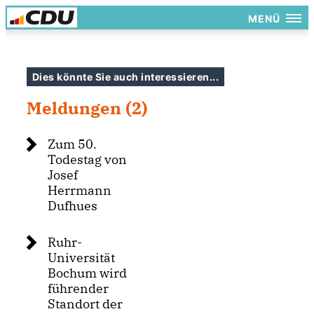
MENÜ
Dies könnte Sie auch interessieren...
Meldungen (2)
Zum 50.
Todestag von
Josef
Herrmann
Dufhues
Ruhr-
Universität
Bochum wird
führender
Standort der