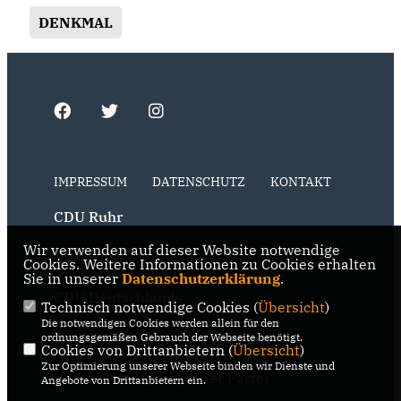
DENKMAL
IMPRESSUM
DATENSCHUTZ
KONTAKT
CDU Ruhr
Wir verwenden auf dieser Website notwendige
CDU NRW
Cookies. Weitere Informationen zu Cookies erhalten
Sie in unserer
Datenschutzerklärung
.
CDU Deutschlands
Technisch notwendige Cookies (
Übersicht
)
Die notwendigen Cookies werden allein für den
RSS der Neuigkeiten der Fraktion
ordnungsgemäßen Gebrauch der Webseite benötigt.
Cookies von Drittanbietern (
Übersicht
)
Zur Optimierung unserer Webseite binden wir Dienste und
RSS der Neuigkeiten der Partei
Angebote von Drittanbietern ein.