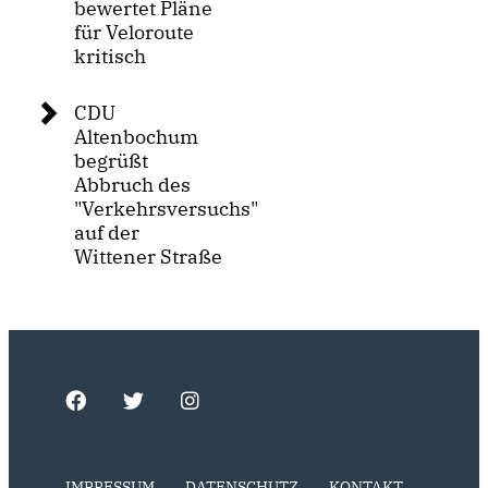
bewertet Pläne
für Veloroute
kritisch
CDU
Altenbochum
begrüßt
Abbruch des
"Verkehrsversuchs"
auf der
Wittener Straße
IMPRESSUM
DATENSCHUTZ
KONTAKT