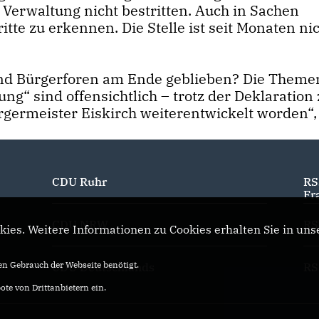
 Verwaltung nicht bestritten. Auch in Sachen
te zu erkennen. Die Stelle ist seit Monaten ni
nd Bürgerforen am Ende geblieben? Die Theme
ung“ sind offensichtlich – trotz der Deklaration
germeister Eiskirch weiterentwickelt worden“, 
CDU Ruhr
RS
Fr
CDU NRW
RS
ies. Weitere Informationen zu Cookies erhalten Sie in uns
n Gebrauch der Webseite benötigt.
CDU Deutschlands
RS
te von Drittanbietern ein.