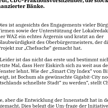
rdt, CDU-Fraktionsvorsitzender, die stoc
nanzierter Bänke.
Dies ist angesichts des Engagements vieler Bür
Firmen sowie der Unterstützung der Lokalredak
der WAZ ein echtes Ärgernis und kratzt an der
Glaubwürdigkeit des Oberbürgermeisters, der d
Projekt zur „Chefsache“ gemacht hat.
eider ist das nicht das erste und bestimmt nic
etzte Mal, dass Herr Eiskirch sich zu weit aus 
Fenster lehnt. Wie der „Smart City Index“ von B
eigt, ist Bochum als gewünschte Gigabit-City n
chlands schnellste Stadt“ zu werden“, stellt Ch
ze, aber die Entwicklung der Innenstadt hat in 
 gemacht. Dies belegt die Um-frage der Initiativ