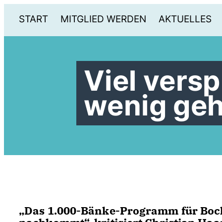
START
MITGLIED WERDEN
AKTUELLES
Viel vers
wenig geh
Das 1.000-Bänke-Programm für Bochum