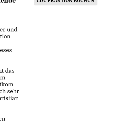
kende
CDU FRAKTION BOCHUM
ger und
tion
ieses
ht das
dem
itkom
och sehr
ristian
den
e