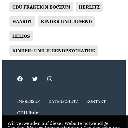
CDU FRAKTION BOCHUM
HERLITZ
HAARDT
KINDER UND JUGEND
HELIOS
KINDER- UND JUGENDPSYCHATRIE
IMPRESSUM
DATENSCHUTZ
KONTAKT
CDU Ruhr
Wir verwenden auf dieser Website notwendige
CDU NRW
Cookies. Weitere Informationen zu Cookies erhalten