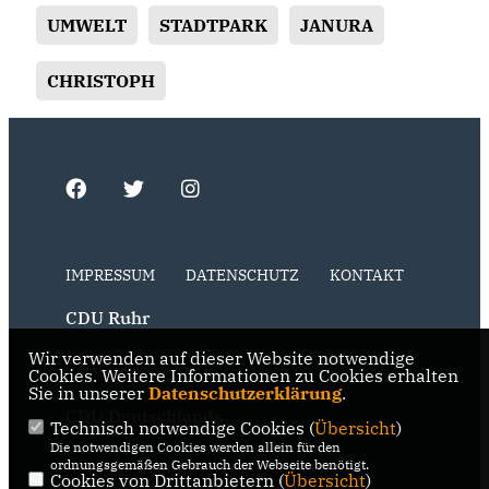
UMWELT
STADTPARK
JANURA
CHRISTOPH
IMPRESSUM
DATENSCHUTZ
KONTAKT
CDU Ruhr
Wir verwenden auf dieser Website notwendige
CDU NRW
Cookies. Weitere Informationen zu Cookies erhalten
Sie in unserer
Datenschutzerklärung
.
CDU Deutschlands
Technisch notwendige Cookies (
Übersicht
)
Die notwendigen Cookies werden allein für den
RSS der Neuigkeiten der Fraktion
ordnungsgemäßen Gebrauch der Webseite benötigt.
Cookies von Drittanbietern (
Übersicht
)