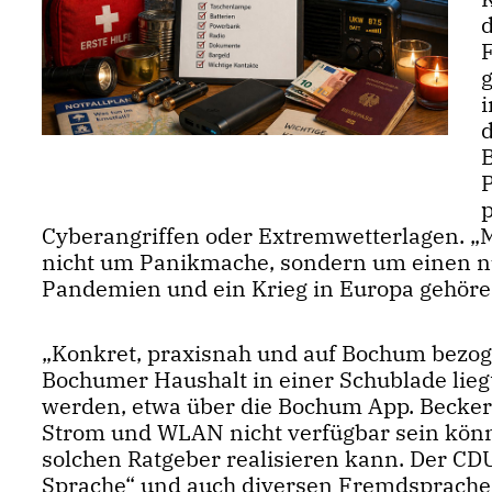
g
i
p
Cyberangriffen oder Extremwetterlagen. „M
nicht um Panikmache, sondern um einen nüc
Pandemien und ein Krieg in Europa gehöre
Konkret, praxisnah und auf Bochum bezogen“
Bochumer Haushalt in einer Schublade liegt. 
werden, etwa über die Bochum App. Becker 
Strom und WLAN nicht verfügbar sein könnt
solchen Ratgeber realisieren kann. Der CDU i
Sprache“ und auch diversen Fremdsprachen