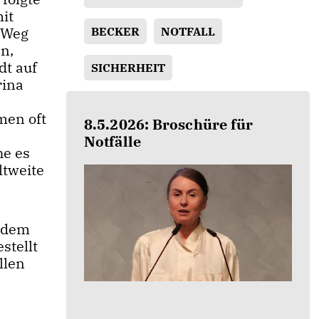
it
 Weg
BECKER
NOTFALL
en,
dt auf
SICHERHEIT
rina
men oft
8.5.2026: Broschüre für
Notfälle
he es
ltweite
jedem
stellt
llen