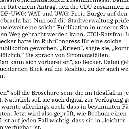
der Rat einem Antrag, den die CDU zusammen m
FDP-UWG: WAT und UWG: Freie Bürger auf den
ebracht hat. Nun soll die Stadtverwaltung prüf
nwieweit eine solche Publikation in unserer Sta
den Weg gebracht werden kann. CDU-Ratsfrau I
Becker hatte im RuhrCongress für eine solche
Publikation geworben. „Krisen“, sagte sie, „kom
lötzlich.“ Sie sprach von Stromausfällen,
an kann sich vorbereiten“, so Becker. Dabei ge
hternen Blick auf die Realität, zu der auch we
n.
 soll die Broschüre sein, die im Idealfall in 
Natürlich soll sie auch digital zur Verfügung ge
warnte allerdings auch, dass in bestimmten Fä
en. Jetzt wird also geprüft, wie Bochum einen
st auf jeden Fall wichtig, dass sie in „leichter
 verfügbar ist.