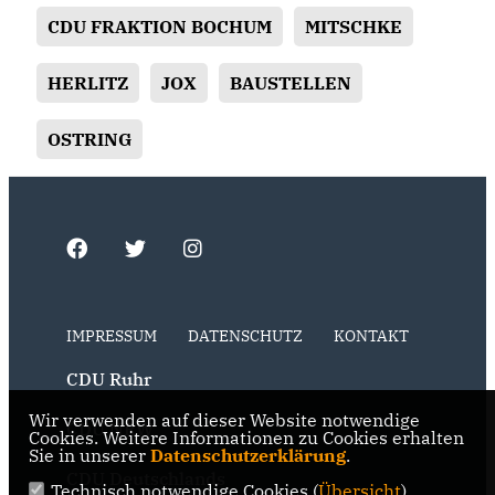
CDU FRAKTION BOCHUM
MITSCHKE
HERLITZ
JOX
BAUSTELLEN
OSTRING
IMPRESSUM
DATENSCHUTZ
KONTAKT
CDU Ruhr
Wir verwenden auf dieser Website notwendige
CDU NRW
Cookies. Weitere Informationen zu Cookies erhalten
Sie in unserer
Datenschutzerklärung
.
CDU Deutschlands
Technisch notwendige Cookies (
Übersicht
)