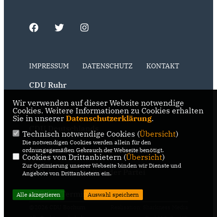
IMPRESSUM
DATENSCHUTZ
KONTAKT
CDU Ruhr
Wir verwenden auf dieser Website notwendige
CDU NRW
Cookies. Weitere Informationen zu Cookies erhalten
Sie in unserer
Datenschutzerklärung
.
CDU Deutschlands
Technisch notwendige Cookies (
Übersicht
)
Die notwendigen Cookies werden allein für den
RSS der Neuigkeiten der Fraktion
ordnungsgemäßen Gebrauch der Webseite benötigt.
Cookies von Drittanbietern (
Übersicht
)
Zur Optimierung unserer Webseite binden wir Dienste und
RSS der Neuigkeiten der Partei
Angebote von Drittanbietern ein.
RSS der Termine
Alle akzeptieren
Auswahl speichern
@2026 CDU Bochum
Realisation: Sharkness Media