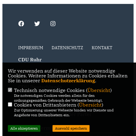
IMPRESSUM
DATENSCHUTZ
KONTAKT
CDU Ruhr
Wir verwenden auf dieser Website notwendige
CDU NRW
Cookies. Weitere Informationen zu Cookies erhalten
Sie in unserer
Datenschutzerklärung
.
CDU Deutschlands
Technisch notwendige Cookies (
Übersicht
)
Die notwendigen Cookies werden allein für den
RSS der Neuigkeiten der Fraktion
ordnungsgemäßen Gebrauch der Webseite benötigt.
Cookies von Drittanbietern (
Übersicht
)
Zur Optimierung unserer Webseite binden wir Dienste und
RSS der Neuigkeiten der Partei
Angebote von Drittanbietern ein.
RSS der Termine
Alle akzeptieren
Auswahl speichern