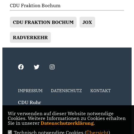
CDU Fraktion Bochum
CDU FRAKTION BOCHUM
JOX
RADVERKEHR
IMPRESSUM
DATENSCHUTZ
KONTAKT
CDU Ruhr
Wir verwenden auf dieser Website notwendige
CDU NRW
Cookies. Weitere Informationen zu Cookies erhalten
Sie in unserer
Datenschutzerklärung
.
CDU Deutschlands
Technisch notwendige Cookies (
Übersicht
)