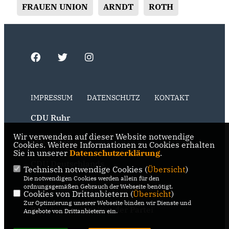
FRAUEN UNION
ARNDT
ROTH
IMPRESSUM
DATENSCHUTZ
KONTAKT
CDU Ruhr
Wir verwenden auf dieser Website notwendige
CDU NRW
Cookies. Weitere Informationen zu Cookies erhalten
Sie in unserer
Datenschutzerklärung
.
CDU Deutschlands
Technisch notwendige Cookies (
Übersicht
)
Die notwendigen Cookies werden allein für den
RSS der Neuigkeiten der Fraktion
ordnungsgemäßen Gebrauch der Webseite benötigt.
Cookies von Drittanbietern (
Übersicht
)
Zur Optimierung unserer Webseite binden wir Dienste und
RSS der Neuigkeiten der Partei
Angebote von Drittanbietern ein.