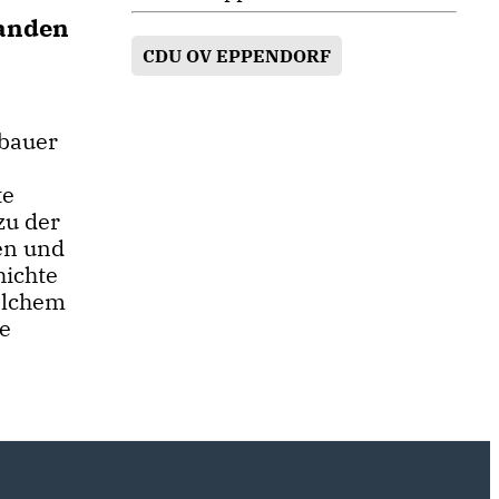
fanden
CDU OV EPPENDORF
bauer
te
zu der
en und
hichte
elchem
te