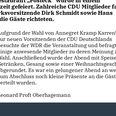
Restaurant „Posteck" wurde in einem
it gefeiert. Zahlreiche CDU Mitglieder 
irksvorsitzende Dirk Schmidt sowie Hans
die Gäste richteten.
Aufgrund der Wahl von Annegret Kramp Karren
zur neuen Vorsitzenden der CDU Deutschlands
besuchte der WDR die Veranstaltung und befrag
einige anwesende Mitglieder zu deren Meinung 
Wahl. Anschließend wurde der Abend mit Speis
Getränken, Gesang sowie einer Weihnachtsgesc
abgerundet. Es war ein gelungener Abend an w
zum Abschluss noch kleine Präsente an die Gäs
verteilt wurden.
Leonard Proft Oberhagemann