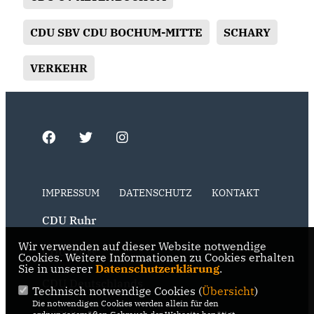
CDU SBV CDU BOCHUM-MITTE
SCHARY
VERKEHR
IMPRESSUM
DATENSCHUTZ
KONTAKT
CDU Ruhr
Wir verwenden auf dieser Website notwendige
CDU NRW
Cookies. Weitere Informationen zu Cookies erhalten
Sie in unserer
Datenschutzerklärung
.
CDU Deutschlands
Technisch notwendige Cookies (
Übersicht
)
Die notwendigen Cookies werden allein für den