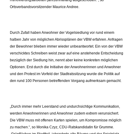
Ortsverbandsvorsitzender Maurice Andree.
Durch Zufall haben Anwohner der Vogelsiedlung vor rund einem
halben Jahr von möglichen Abrissplänen der VBW erfahren. Anfragen
der Bewohner blieben immer wieder unbeantwortet. Ein von der VBW
verschicktes Schreiben weist zwar auf eine anstehende Entscheidung
bezüglich der Siedlung hin, nennt aber keine konkreten möglichen
Optionen. Erst durch die Initiative der Anwohnerinnen und Anwohner
und den Protest im Vorfeld der Stadtratssitzung wurde die Politik auf
den rund 100 Personen betreffenden Vorgang aufmerksam gemacht.
Durch immer mehr Leerstand und undurchsichtige Kommunikation,
werden Anwohnerinnen und Anwohner zudem extrem verunsichert.
Die VBW muss mit offenen Karten spielen, um Kompromisse möglich
zu machen.“, so Monika Czyz, CDU-Ratskandidatin für Grumme.
Grünflächen im Stadtteil, jahrzehnte alte Bäume und der Spielplatz