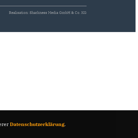
Realisation: Sharkness Media GmbH & Co. KG
erer
Datenschutzerklärung
.