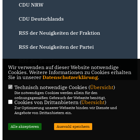
CDU NRW
CDU Deutschlands
RSS der Neuigkeiten der Fraktion
RSS der Neuigkeiten der Partei
RSS der Termine
Wir verwenden auf dieser Website notwendige
@2026 CDU Bochum
Realisation: Sharkness Media
Cookies. Weitere Informationen zu Cookies erhalten
Sie in unserer
Alle Rechte vorbehalten.
Datenschutzerklärung
GmbH & Co. KG
.
Technisch notwendige Cookies (
Übersicht
)
Die notwendigen Cookies werden allein für den
ordnungsgemäßen Gebrauch der Webseite benötigt.
Cookies von Drittanbietern (
Übersicht
)
Zur Optimierung unserer Webseite binden wir Dienste und
Angebote von Drittanbietern ein.
Alle akzeptieren
Auswahl speichern