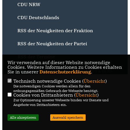
CDU NRW
CDU Deutschlands
RSS der Neuigkeiten der Fraktion
RSS der Neuigkeiten der Partei
RSS der Termine
Wir verwenden auf dieser Website notwendige
@2026 CDU Bochum
Realisation: Sharkness Media
Cookies. Weitere Informationen zu Cookies erhalten
Sie in unserer
Alle Rechte vorbehalten.
Datenschutzerklärung
GmbH & Co. KG
.
Technisch notwendige Cookies (
Übersicht
)
Die notwendigen Cookies werden allein für den
ordnungsgemäßen Gebrauch der Webseite benötigt.
Cookies von Drittanbietern (
Übersicht
)
Zur Optimierung unserer Webseite binden wir Dienste und
Angebote von Drittanbietern ein.
Alle akzeptieren
Auswahl speichern