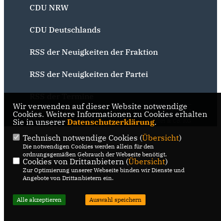
CDU NRW
CDU Deutschlands
RSS der Neuigkeiten der Fraktion
RSS der Neuigkeiten der Partei
RSS der Termine
Wir verwenden auf dieser Website notwendige
@2026 CDU Bochum
Realisation: Sharkness Media
Cookies. Weitere Informationen zu Cookies erhalten
Sie in unserer
Alle Rechte vorbehalten.
Datenschutzerklärung
GmbH & Co. KG
.
Technisch notwendige Cookies (
Übersicht
)
Die notwendigen Cookies werden allein für den
ordnungsgemäßen Gebrauch der Webseite benötigt.
Cookies von Drittanbietern (
Übersicht
)
Zur Optimierung unserer Webseite binden wir Dienste und
Angebote von Drittanbietern ein.
Alle akzeptieren
Auswahl speichern