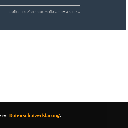
Realisation: Sharkness Media GmbH & Co. KG
erer
Datenschutzerklärung
.