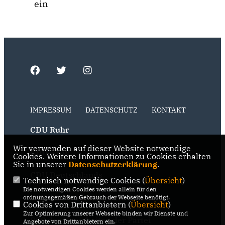
ein
IMPRESSUM
DATENSCHUTZ
KONTAKT
CDU Ruhr
Wir verwenden auf dieser Website notwendige
CDU NRW
Cookies. Weitere Informationen zu Cookies erhalten
Sie in unserer
Datenschutzerklärung
.
CDU Deutschlands
Technisch notwendige Cookies (
Übersicht
)
Die notwendigen Cookies werden allein für den
RSS der Neuigkeiten der Fraktion
ordnungsgemäßen Gebrauch der Webseite benötigt.
Cookies von Drittanbietern (
Übersicht
)
Zur Optimierung unserer Webseite binden wir Dienste und
RSS der Neuigkeiten der Partei
Angebote von Drittanbietern ein.