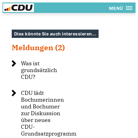
MENÜ
Dies könnte Sie auch interessieren...
Meldungen (2)
Was ist
grundsätzlich
CDU?
CDU lädt
Bochumerinnen
und Bochumer
zur Diskussion
über neues
CDU-
Grundsatzprogramm