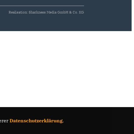
Realisation: Sharkness Media GmbH & Co. KG
erer
Datenschutzerklärung
.