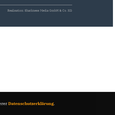
Realisation: Sharkness Media GmbH & Co. KG
erer
Datenschutzerklärung
.