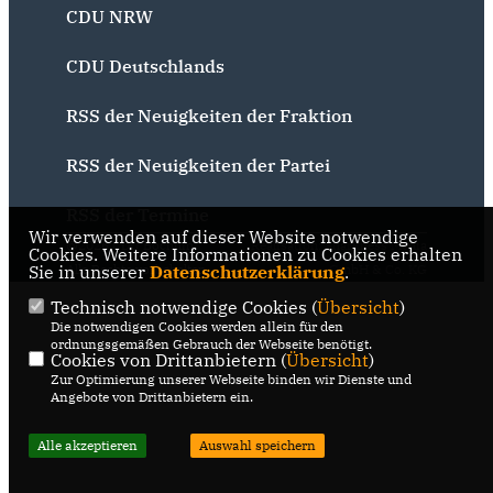
CDU NRW
CDU Deutschlands
RSS der Neuigkeiten der Fraktion
RSS der Neuigkeiten der Partei
RSS der Termine
Wir verwenden auf dieser Website notwendige
@2026 CDU Bochum
Realisation: Sharkness Media
Cookies. Weitere Informationen zu Cookies erhalten
Sie in unserer
Alle Rechte vorbehalten.
Datenschutzerklärung
GmbH & Co. KG
.
Technisch notwendige Cookies (
Übersicht
)
Die notwendigen Cookies werden allein für den
ordnungsgemäßen Gebrauch der Webseite benötigt.
Cookies von Drittanbietern (
Übersicht
)
Zur Optimierung unserer Webseite binden wir Dienste und
Angebote von Drittanbietern ein.
Alle akzeptieren
Auswahl speichern