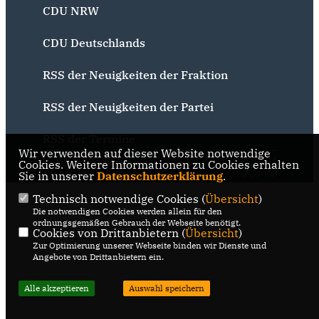
CDU NRW
CDU Deutschlands
RSS der Neuigkeiten der Fraktion
RSS der Neuigkeiten der Partei
RSS der Termine
Wir verwenden auf dieser Website notwendige
@2026 CDU Bochum
Realisation: Sharkness Media
Cookies. Weitere Informationen zu Cookies erhalten
Sie in unserer
Alle Rechte vorbehalten.
Datenschutzerklärung
GmbH & Co. KG
.
Technisch notwendige Cookies (
Übersicht
)
Die notwendigen Cookies werden allein für den
ordnungsgemäßen Gebrauch der Webseite benötigt.
Cookies von Drittanbietern (
Übersicht
)
Zur Optimierung unserer Webseite binden wir Dienste und
Angebote von Drittanbietern ein.
Alle akzeptieren
Auswahl speichern