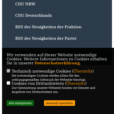
CDU NRW
CDU Deutschlands
RSS der Neuigkeiten der Fraktion
RSS der Neuigkeiten der Partei
RSS der Termine
Wir verwenden auf dieser Website notwendige
@2026 CDU Bochum
Realisation: Sharkness Media
Cookies. Weitere Informationen zu Cookies erhalten
Sie in unserer
Alle Rechte vorbehalten.
Datenschutzerklärung
GmbH & Co. KG
.
Technisch notwendige Cookies (
Übersicht
)
Die notwendigen Cookies werden allein für den
ordnungsgemäßen Gebrauch der Webseite benötigt.
Cookies von Drittanbietern (
Übersicht
)
Zur Optimierung unserer Webseite binden wir Dienste und
Angebote von Drittanbietern ein.
Alle akzeptieren
Auswahl speichern