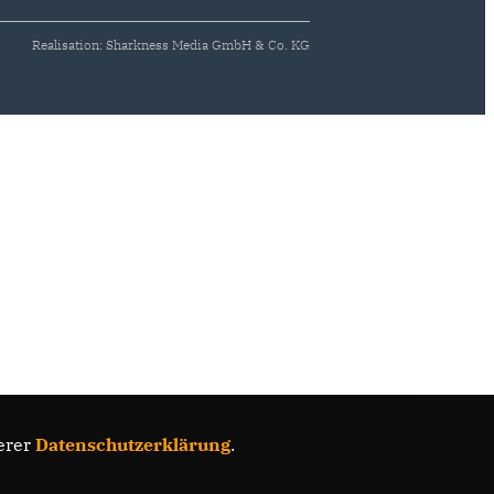
Realisation: Sharkness Media GmbH & Co. KG
erer
Datenschutzerklärung
.