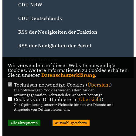
CDU NRW
CDU Deutschlands
RSS der Neuigkeiten der Fraktion
RSS der Neuigkeiten der Partei
RSS der Termine
Wir verwenden auf dieser Website notwendige
@2026 CDU Bochum
Realisation: Sharkness Media
Cookies. Weitere Informationen zu Cookies erhalten
Sie in unserer
Alle Rechte vorbehalten.
Datenschutzerklärung
GmbH & Co. KG
.
Technisch notwendige Cookies (
Übersicht
)
Die notwendigen Cookies werden allein für den
ordnungsgemäßen Gebrauch der Webseite benötigt.
Cookies von Drittanbietern (
Übersicht
)
Zur Optimierung unserer Webseite binden wir Dienste und
Angebote von Drittanbietern ein.
Alle akzeptieren
Auswahl speichern