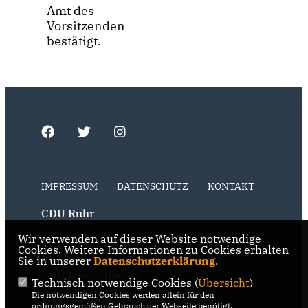
Amt des
Vorsitzenden
bestätigt.
IMPRESSUM
DATENSCHUTZ
KONTAKT
CDU Ruhr
Wir verwenden auf dieser Website notwendige
CDU NRW
Cookies. Weitere Informationen zu Cookies erhalten
Sie in unserer
Datenschutzerklärung
.
CDU Deutschlands
Technisch notwendige Cookies (
Übersicht
)
Die notwendigen Cookies werden allein für den
RSS der Neuigkeiten der Fraktion
ordnungsgemäßen Gebrauch der Webseite benötigt.