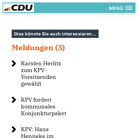
MENÜ
Dies könnte Sie auch interessieren...
Meldungen (3)
Karsten Herlitz
zum KPV-
Vorsitzenden
gewählt
KPV fordert
kommunales
Konjunkturpaket
KPV: Hans
Henneke im