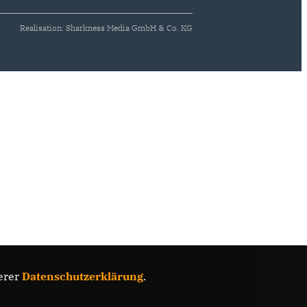
Realisation: Sharkness Media GmbH & Co. KG
erer
Datenschutzerklärung
.