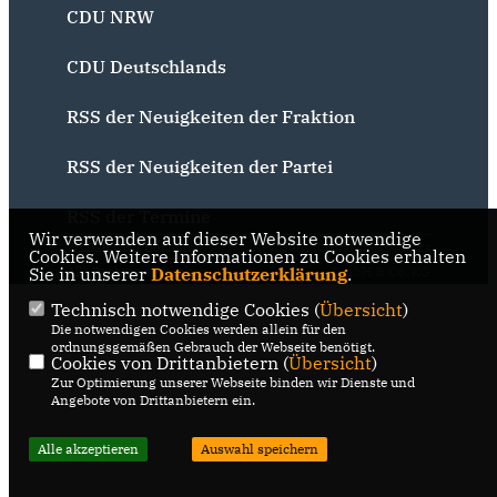
CDU NRW
CDU Deutschlands
RSS der Neuigkeiten der Fraktion
RSS der Neuigkeiten der Partei
RSS der Termine
Wir verwenden auf dieser Website notwendige
@2026 CDU Bochum
Realisation: Sharkness Media
Cookies. Weitere Informationen zu Cookies erhalten
Sie in unserer
Alle Rechte vorbehalten.
Datenschutzerklärung
GmbH & Co. KG
.
Technisch notwendige Cookies (
Übersicht
)
Die notwendigen Cookies werden allein für den
ordnungsgemäßen Gebrauch der Webseite benötigt.
Cookies von Drittanbietern (
Übersicht
)
Zur Optimierung unserer Webseite binden wir Dienste und
Angebote von Drittanbietern ein.
Alle akzeptieren
Auswahl speichern