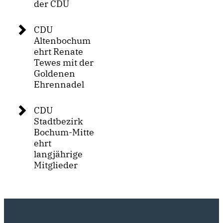
der CDU
CDU
Altenbochum
ehrt Renate
Tewes mit der
Goldenen
Ehrennadel
CDU
Stadtbezirk
Bochum-Mitte
ehrt
langjährige
Mitglieder