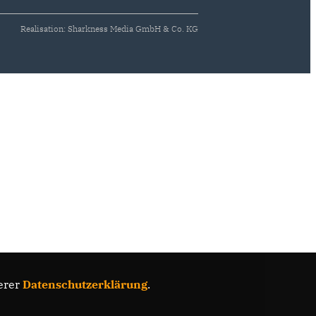
Realisation: Sharkness Media GmbH & Co. KG
erer
Datenschutzerklärung
.