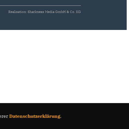
Realisation: Sharkness Media GmbH & Co. KG
erer
Datenschutzerklärung
.