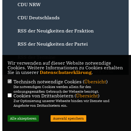
CDU NRW
CDU Deutschlands
RSS der Neuigkeiten der Fraktion
RSS der Neuigkeiten der Partei
RSS der Termine
Wir verwenden auf dieser Website notwendige
@2026 CDU Bochum
Realisation: Sharkness Media
Cookies. Weitere Informationen zu Cookies erhalten
Sie in unserer
Alle Rechte vorbehalten.
Datenschutzerklärung
GmbH & Co. KG
.
Technisch notwendige Cookies (
Übersicht
)
Die notwendigen Cookies werden allein für den
ordnungsgemäßen Gebrauch der Webseite benötigt.
Cookies von Drittanbietern (
Übersicht
)
Zur Optimierung unserer Webseite binden wir Dienste und
Angebote von Drittanbietern ein.
Alle akzeptieren
Auswahl speichern