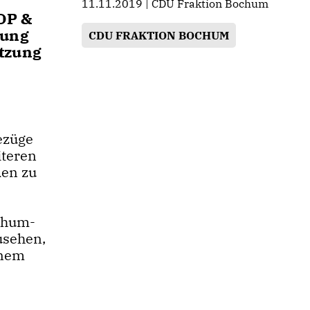
11.11.2019 | CDU Fraktion Bochum
DP &
zung
CDU FRAKTION BOCHUM
ätzung
Bezüge
iteren
den zu
ochum-
usehen,
inem