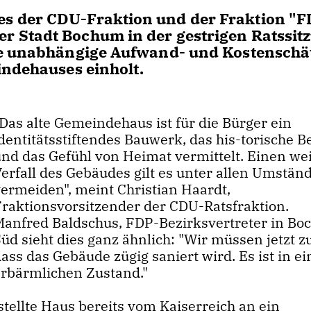
s der CDU-Fraktion und der Fraktion "F
 Stadt Bochum in der gestrigen Ratssit
ine unabhängige Aufwand- und Kostensch
indehauses einholt.
Das alte Gemeindehaus ist für die Bürger ein
dentitätsstiftendes Bauwerk, das his-torische 
und das Gefühl von Heimat vermittelt. Einen we
Verfall des Gebäudes gilt es unter allen Umstän
vermeiden", meint Christian Haardt,
Fraktionsvorsitzender der CDU-Ratsfraktion.
Manfred Baldschus, FDP-Bezirksvertreter in B
üd sieht dies ganz ähnlich: "Wir müssen jetzt z
ass das Gebäude zügig saniert wird. Es ist in e
erbärmlichen Zustand."
stellte Haus bereits vom Kaiserreich an ein