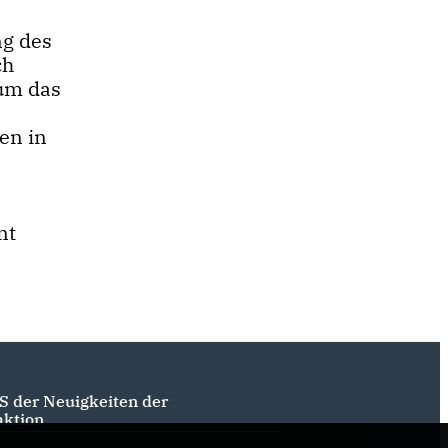
ng des
ch
hum das
en in
nt
S der Neuigkeiten der
aktion