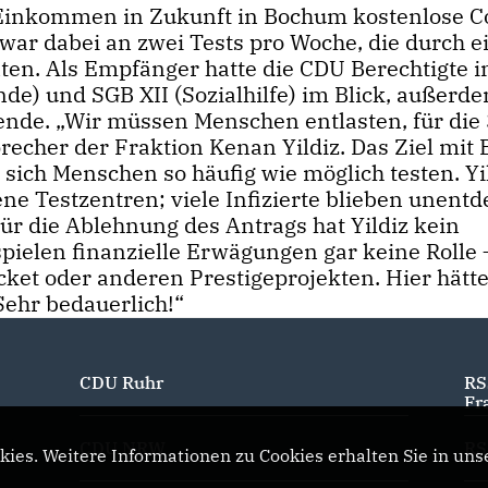
 Einkommen in Zukunft in Bochum kostenlose C
war dabei an zwei Tests pro Woche, die durch e
en. Als Empfänger hatte die CDU Berechtigte 
nde) und SGB XII (Sozialhilfe) im Blick, außerd
ende. „Wir müssen Menschen entlasten, für die
Sprecher der Fraktion Kenan Yildiz. Das Ziel mit 
sich Menschen so häufig wie möglich testen. Yi
ne Testzentren; viele Infizierte blieben unentd
r die Ablehnung des Antrags hat Yildiz kein
pielen finanzielle Erwägungen gar keine Rolle 
ket oder anderen Prestigeprojekten. Hier hätt
Sehr bedauerlich!“
CDU Ruhr
RS
Fr
CDU NRW
RS
ies. Weitere Informationen zu Cookies erhalten Sie in uns