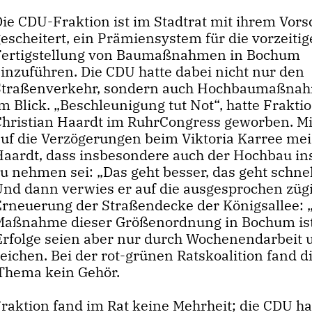
Die CDU-Fraktion ist im Stadtrat mit ihrem Vors
escheitert, ein Prämiensystem für die vorzeitig
Fertigstellung von Baumaßnahmen in Bochum
einzuführen. Die CDU hatte dabei nicht nur den
Straßenverkehr, sondern auch Hochbaumaßna
m Blick. „Beschleunigung tut Not“, hatte Frakti
Christian Haardt im RuhrCongress geworben. Mi
auf die Verzögerungen beim Viktoria Karree me
Haardt, dass insbesondere auch der Hochbau ins
u nehmen sei: „Das geht besser, das geht schnel
Und dann verwies er auf die ausgesprochen züg
Erneuerung der Straßendecke der Königsallee: 
Maßnahme dieser Größenordnung in Bochum ist
 Erfolge seien aber nur durch Wochenendarbeit 
ichen. Bei der rot-grünen Ratskoalition fand d
 Thema kein Gehör.
raktion fand im Rat keine Mehrheit; die CDU ha