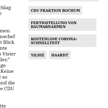
chlag
CDU FRAKTION BOCHUM
e
FERTIGSTELLUNG VON
BAUMAßNAHMEN
hmen
onschef
KOSTENLOSE CORONA-
t Blick
SCHNELLTEST
inte
 Visier
YILDIZ
HAARDT
ler.“
ige
„Keine
 so
und die
ie CDU
tte