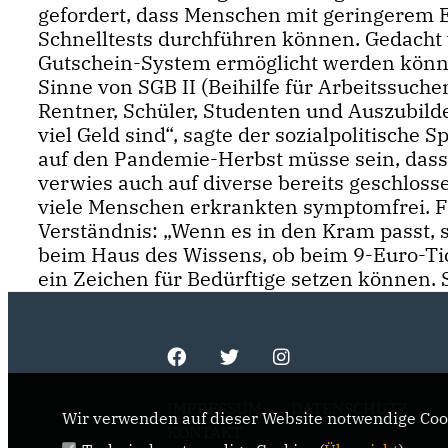
gefordert, dass Menschen mit geringerem
Schnelltests durchführen können. Gedacht 
Gutschein-System ermöglicht werden könnt
Sinne von SGB II (Beihilfe für Arbeitssuche
Rentner, Schüler, Studenten und Auszubild
viel Geld sind“, sagte der sozialpolitische 
auf den Pandemie-Herbst müsse sein, dass 
verwies auch auf diverse bereits geschlosse
viele Menschen erkrankten symptomfrei. Fü
Verständnis: „Wenn es in den Kram passt, s
beim Haus des Wissens, ob beim 9-Euro-Tic
ein Zeichen für Bedürftige setzen können. 
IMPRESSUM
DATENSCHUTZ
Wir verwenden auf dieser Website notwendige Cook
KONTAKT