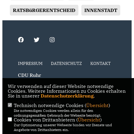
RATSBüRGERENTSCHEID
INNENSTADT
IMPRESSUM
DATENSCHUTZ
KONTAKT
CDU Ruhr
Wir verwenden auf dieser Website notwendige
CDU NRW
Cookies. Weitere Informationen zu Cookies erhalten
Sie in unserer
Datenschutzerklärung
.
CDU Deutschlands
Technisch notwendige Cookies (
Übersicht
)
Die notwendigen Cookies werden allein für den
RSS der Neuigkeiten der Fraktion
ordnungsgemäßen Gebrauch der Webseite benötigt.
Cookies von Drittanbietern (
Übersicht
)
Zur Optimierung unserer Webseite binden wir Dienste und
RSS der Neuigkeiten der Partei
Angebote von Drittanbietern ein.