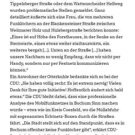
Tippelsberger Straße oder dem Wattenscheider Hellweg
wurden problematische Stellen gemeldet. Ganz
detailliert äußerte sich eine Frau, die von mehreren
Funklöchern an der Blankensteiner Straße zwischen
Weitmarer Holz und Hülsbergstraße berichten konnte:
Eines ist auf Höhe des Forsthauses, in der Senke an der
Sternwarte, eines etwas weiter stadtauswärts, ein
weiteres bergab […]. Unten an der Straße […] haben
unsere Nachbarn so wenig Empfang, dass wir nicht per
Handy, sondern nur per Festnetz kommunizieren
können.“
Ein Anwohner der Otterkuhle bedankte sich so bei der
CDU: „Sie haben völlig recht: Es ist extrem nervig! Vielen
Dank für Ihre gute Initiative! Hoffentlich ändert sich bald
etwas.“ Die CDU bleibt dabei, dass eine professionelle
Analyse des Mobilfunknetzes in Bochum Sinn machen
würde – etwa wie im Kreis Coesfeld, wo die Müllabfuhr
mit sogenannten Echtnetz-Boxen durch die Straßen
fährt. „Die Stadt stellt sich auf den Standpunkt, dass es in
Bochum offenbar keine Funklöcher gibt“, erklärt CDU-