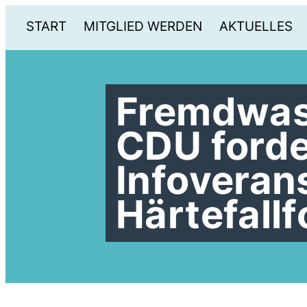
START
MITGLIED WERDEN
AKTUELLES
Fremdwas
CDU forde
Infoveran
Härtefall