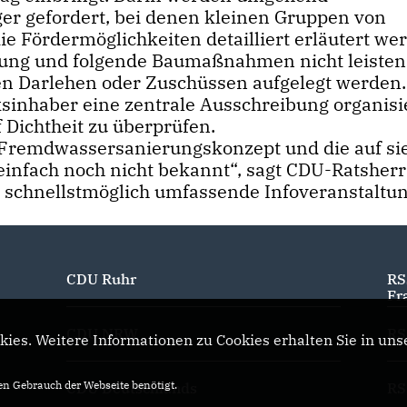
ger gefordert, bei denen kleinen Gruppen von
 Fördermöglichkeiten detailliert erläutert we
rüfung und folgende Baumaßnahmen nicht leisten
osen Darlehen oder Zuschüssen aufgelegt werden
ksinhaber eine zentrale Ausschreibung organisi
Dichtheit zu überprüfen.
Fremdwassersanierungskonzept und die auf si
einfach noch nicht bekannt“, sagt CDU-Ratsherr
 schnellstmöglich umfassende Infoveranstaltun
CDU Ruhr
RS
Fr
CDU NRW
RS
ies. Weitere Informationen zu Cookies erhalten Sie in uns
n Gebrauch der Webseite benötigt.
CDU Deutschlands
RS