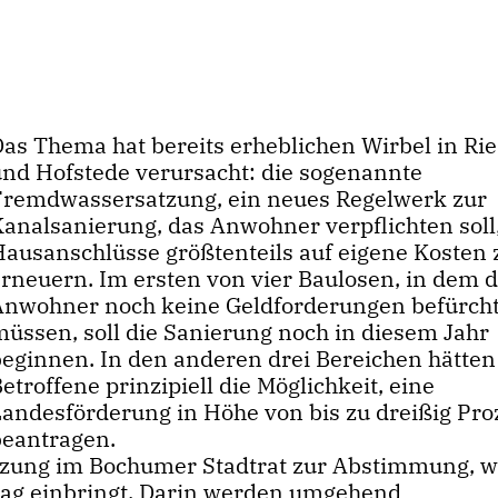
Das Thema hat bereits erheblichen Wirbel in R
und Hofstede verursacht: die sogenannte
Fremdwassersatzung, ein neues Regelwerk zur
Kanalsanierung, das Anwohner verpflichten soll,
Hausanschlüsse größtenteils auf eigene Kosten 
erneuern. Im ersten von vier Baulosen, in dem d
Anwohner noch keine Geldforderungen befürch
müssen, soll die Sanierung noch in diesem Jahr
beginnen. In den anderen drei Bereichen hätten
etroffene prinzipiell die Möglichkeit, eine
Landesförderung in Höhe von bis zu dreißig Pro
beantragen.
tzung im Bochumer Stadtrat zur Abstimmung, w
rag einbringt. Darin werden umgehend