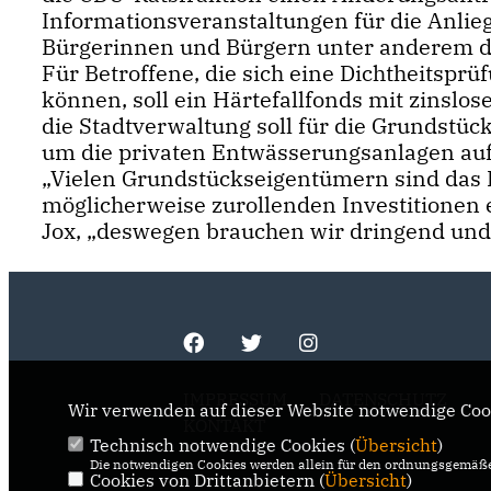
Informationsveranstaltungen für die Anlie
Bürgerinnen und Bürgern unter anderem die
Für Betroffene, die sich eine Dichtheitsp
können, soll ein Härtefallfonds mit zinsl
die Stadtverwaltung soll für die Grundstüc
um die privaten Entwässerungsanlagen auf 
Vielen Grundstückseigentümern sind das 
möglicherweise zurollenden Investitionen 
Jox, „deswegen brauchen wir dringend und
IMPRESSUM
DATENSCHUTZ
Wir verwenden auf dieser Website notwendige Cook
KONTAKT
Technisch notwendige Cookies (
Übersicht
)
Die notwendigen Cookies werden allein für den ordnungsgemäße
Cookies von Drittanbietern (
Übersicht
)