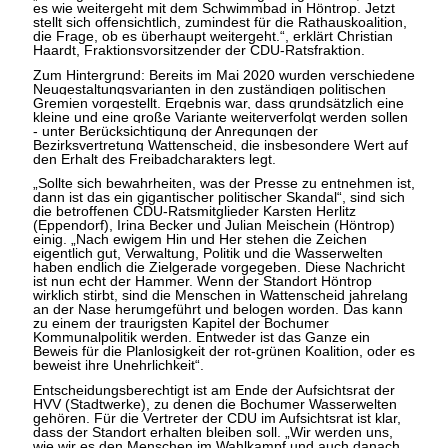
es wie weitergeht mit dem Schwimmbad in Höntrop. Jetzt
stellt sich offensichtlich, zumindest für die Rathauskoalition,
die Frage, ob es überhaupt weitergeht.“, erklärt Christian
Haardt, Fraktionsvorsitzender der CDU-Ratsfraktion.
Zum Hintergrund: Bereits im Mai 2020 wurden verschiedene
Neugestaltungsvarianten in den
zuständigen politischen
Gremien vorgestellt. Ergebnis war, dass grundsätzlich eine
kleine und eine große Variante weiterverfolgt werden sollen
- unter Berücksichtigung der Anregungen der
Bezirksvertretung Wattenscheid, die insbesondere Wert auf
den Erhalt des Freibadcharakters legt.
Sollte sich bewahrheiten, was der Presse zu entnehmen ist,
dann ist das ein gigantischer politischer Skandal“, sind sich
die betroffenen CDU-Ratsmitglieder Karsten Herlitz
(Eppendorf), Irina Becker und Julian Meischein (Höntrop)
einig. „Nach ewigem Hin und Her stehen die Zeichen
eigentlich gut, Verwaltung, Politik und die Wasserwelten
haben endlich die Zielgerade vorgegeben. Diese Nachricht
ist nun echt der Hammer. Wenn der Standort Höntrop
wirklich stirbt, sind die Menschen in Wattenscheid jahrelang
an der Nase herumgeführt und belogen worden. Das kann
zu einem der traurigsten Kapitel der Bochumer
Kommunalpolitik werden. Entweder ist das Ganze ein
Beweis für die Planlosigkeit der rot-grünen Koalition, oder es
beweist ihre Unehrlichkeit“.
Entscheidungsberechtigt ist am Ende der Aufsichtsrat der
HVV (Stadtwerke), zu denen die Bochumer Wasserwelten
gehören. Für die Vertreter der CDU im Aufsichtsrat ist klar,
dass der Standort erhalten bleiben soll. „Wir werden uns,
wie wir es den Menschen im Wahlkampf und auch danach