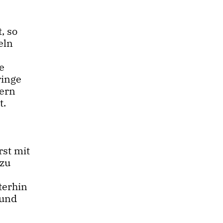
, so
eln
e
ringe
nern
t.
rst mit
azu
terhin
 und