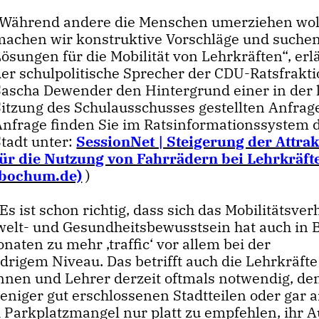
Während andere die Menschen umerziehen wol
machen wir konstruktive Vorschläge und suche
ösungen für die Mobilität von Lehrkräften“, erl
er schulpolitische Sprecher der CDU-Ratsfrakti
Sascha Dewender den Hintergrund einer in der 
Sitzung des Schulausschusses gestellten Anfrage
Anfrage finden Sie im Ratsinformationssystem 
Stadt unter:
SessionNet | Steigerung der Attrakt
für die Nutzung von Fahrrädern bei Lehrkräft
(bochum.de)
)
s ist schon richtig, dass sich das Mobilitätsver
welt- und Gesundheitsbewusstsein hat auch in
aten zu mehr ,traffic‘ vor allem bei der
edrigem Niveau. Das betrifft auch die Lehrkräft
rinnen und Lehrer derzeit oftmals notwendig, de
iger gut erschlossenen Stadtteilen oder gar 
 Parkplatzmangel nur platt zu empfehlen, ihr A