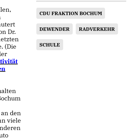
len,
CDU FRAKTION BOCHUM
n
äutert
DEWENDER
RADVERKEHR
on Dr.
letzten
SCHULE
. (Die
der
ivität
en
halten
 Bochum
e an den
nn viele
anderen
uto