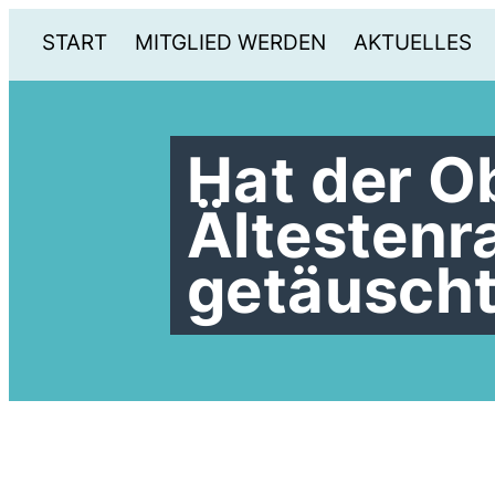
START
MITGLIED WERDEN
AKTUELLES
Hat der O
Ältestenr
getäusch