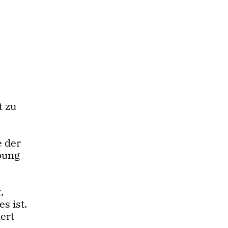
t zu
e der
bung
,
s ist.
ert