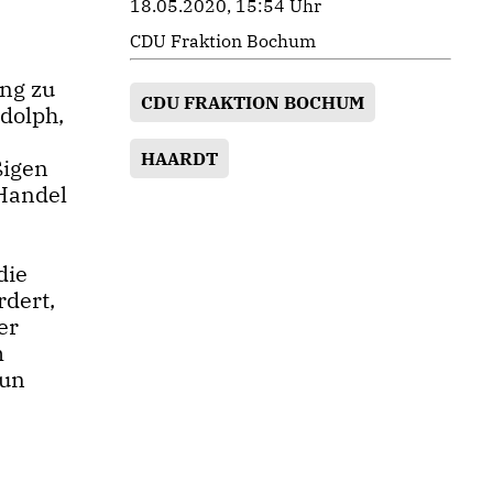
18.05.2020, 15:54 Uhr
CDU Fraktion Bochum
ung zu
CDU FRAKTION BOCHUM
dolph,
HAARDT
ßigen
 Handel
die
rdert,
er
m
tun