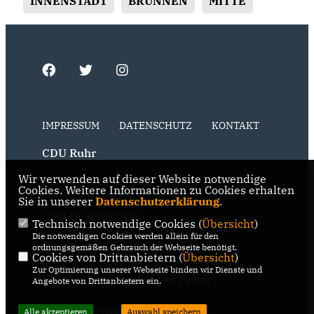
INNENSTADT
BRUNNEN
MITTE
IMPRESSUM
DATENSCHUTZ
KONTAKT
CDU Ruhr
Wir verwenden auf dieser Website notwendige
CDU NRW
Cookies. Weitere Informationen zu Cookies erhalten
Sie in unserer
Datenschutzerklärung
.
CDU Deutschlands
Technisch notwendige Cookies (
Übersicht
)
Die notwendigen Cookies werden allein für den
RSS der Neuigkeiten der Fraktion
ordnungsgemäßen Gebrauch der Webseite benötigt.
Cookies von Drittanbietern (
Übersicht
)
Zur Optimierung unserer Webseite binden wir Dienste und
RSS der Neuigkeiten der Partei
Angebote von Drittanbietern ein.
RSS der Termine
Alle akzeptieren
Auswahl speichern