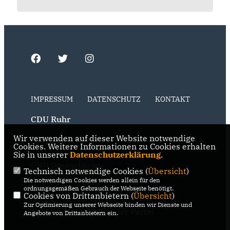
IMPRESSUM
DATENSCHUTZ
KONTAKT
CDU Ruhr
Wir verwenden auf dieser Website notwendige
CDU NRW
Cookies. Weitere Informationen zu Cookies erhalten
Sie in unserer
Datenschutzerklärung
.
CDU Deutschlands
Technisch notwendige Cookies (
Übersicht
)
Die notwendigen Cookies werden allein für den
RSS der Neuigkeiten der Fraktion
ordnungsgemäßen Gebrauch der Webseite benötigt.
Cookies von Drittanbietern (
Übersicht
)
Zur Optimierung unserer Webseite binden wir Dienste und
RSS der Neuigkeiten der Partei
Angebote von Drittanbietern ein.