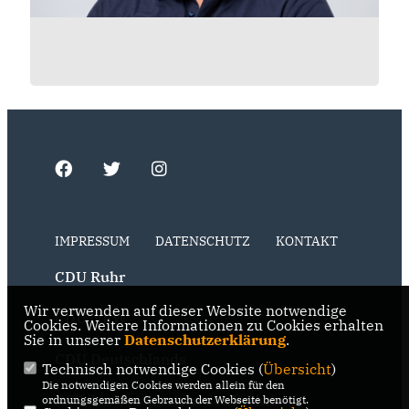
IMPRESSUM
DATENSCHUTZ
KONTAKT
CDU Ruhr
Wir verwenden auf dieser Website notwendige
CDU NRW
Cookies. Weitere Informationen zu Cookies erhalten
Sie in unserer
Datenschutzerklärung
.
CDU Deutschlands
Technisch notwendige Cookies (
Übersicht
)
Die notwendigen Cookies werden allein für den
RSS der Neuigkeiten der Fraktion
ordnungsgemäßen Gebrauch der Webseite benötigt.